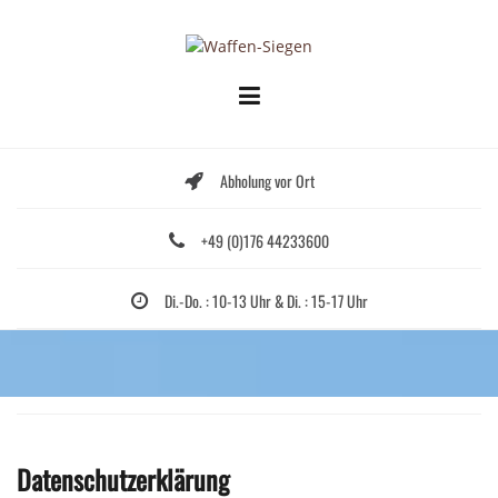
Skip
to
content
Abholung vor Ort
+49 (0)176 44233600
Di.-Do. : 10-13 Uhr & Di. : 15-17 Uhr
Datenschutzerklärung