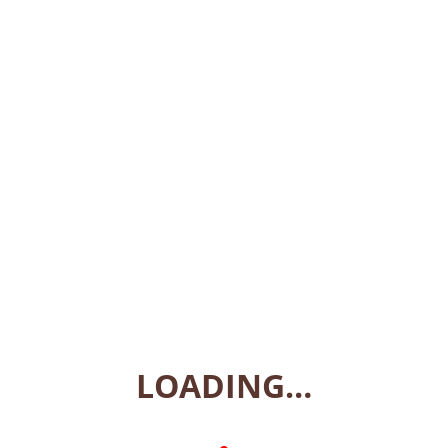
€
1.350,00
Kaliber: 12/76
Laufläge: 610 mm + 760 mm
Laufschiene 6 mm
Lauf: Back Bored
Laufausführung: Paint
Basküle: Aluminium
Holzschaftklasse: Klasse 1
Holz: Ölgeschliffen
Magazinkapazität: 4+1
Gesamtgewicht: 3.2 kg
Nicht vorrätig
Kategorien:
Langwaffen
,
Flinten
LOADING…